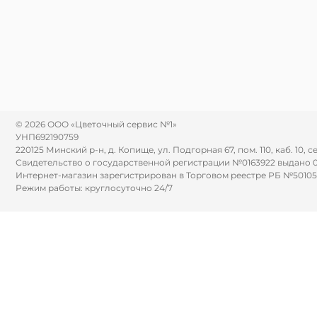
© 2026 ООО «Цветочный сервис №1»
УНП692190759
220125 Минский р-н, д. Копище, ул. Подгорная 67, пом. 110, каб. 10, с
Свидетельство о государственной регистрации №0163922 выдано 
Интернет-магазин зарегистрирован в Торговом реестре РБ №501058 
Режим работы: круглосуточно 24/7